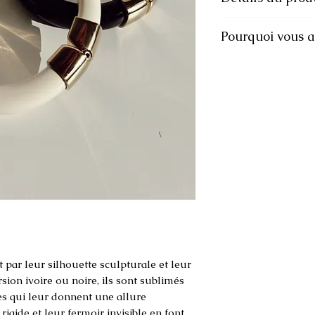
•Matière : Résine ép
Pourquoi vous al
•Finitions : Métal d
•Coloris : Noir pro
✔ Contraste chic no
•Fermeture : Aimant
✔ Fermoir magnétiq
•Diamètre : Standar
✔ Se porte seul ou
poignets)
✔ Élégant aussi bi
•Poids : Moyen – p
une manche
confortable
 par leur silhouette sculpturale et leur
rsion ivoire ou noire, ils sont sublimés
tes qui leur donnent une allure
rigide et leur fermoir invisible en font