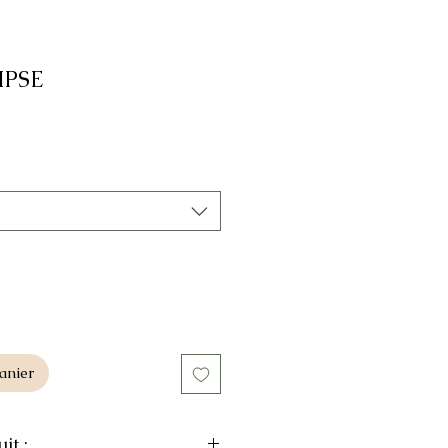
IPSE
anier
it :