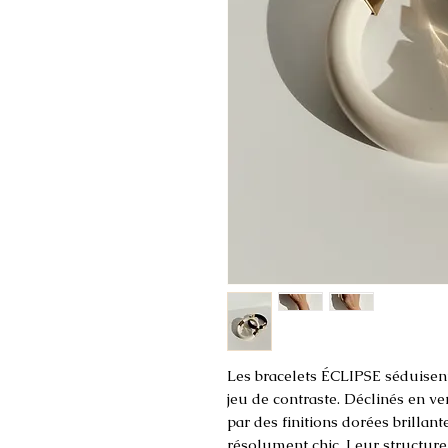
Les bracelets ÉCLIPSE séduisent
jeu de contraste. Déclinés en ve
par des finitions dorées brillan
résolument chic. Leur structure 