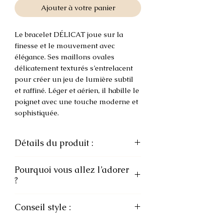
Ajouter à votre panier
Le bracelet DÉLICAT joue sur la
finesse et le mouvement avec
élégance. Ses maillons ovales
délicatement texturés s’entrelacent
pour créer un jeu de lumière subtil
et raffiné. Léger et aérien, il habille le
poignet avec une touche moderne et
sophistiquée.
Détails du produit :
• Matière : Acier inoxydable
Pourquoi vous allez l’adorer
• Finitions : Effet martelé et texturé
?
• Design : Mailles ovales entrelacées
• Longueur : Ajustable
✔ Design délicat et lumineux
• Fermoir : Mousqueton
Conseil style :
✔ Facile à porter seul ou en
• Poids : Léger et confortable