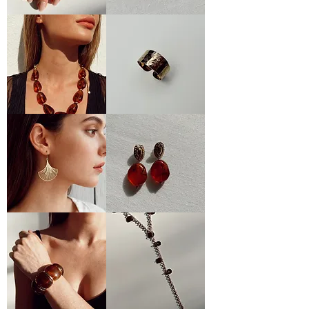
BAGUE
BOUCLES
HALO
SCULTURA
COLLIER
BAGUE
AMBRE
ÉCLAT
BOUCLES
BOUCLES
ÉVENTAIL
AMBRE
SOLAIRE