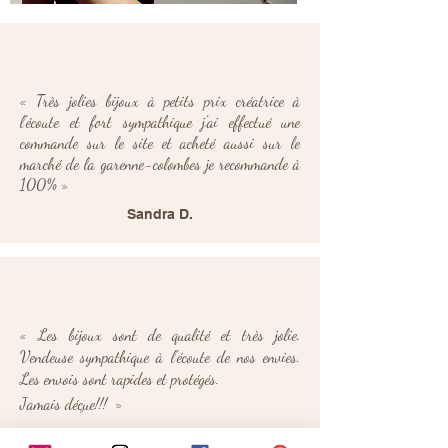
BRACELET
COLLIER
ÉCLAT
PAMPILLES
2
/
25
« Très jolies bijoux à petits prix créatrice à
l'écoute et fort sympathique j'ai effectué une
commande sur le site et acheté aussi sur le
marché de la garenne-colombes je recommande à
100% »
Sandra D.
« L
es bijoux sont de qualité et très jolie.
Vendeuse sympathique à l'écoute de nos envies.
Les envois sont rapides et protégés.
Jamais déçue!!!
»
Marine C.