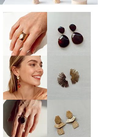
BAGUE
BOUCLES
ÉCLEANA
ÉCLAT
BOUCLES
BOUCLES
EMBRUN
RAYONS
DE
SOLEIL