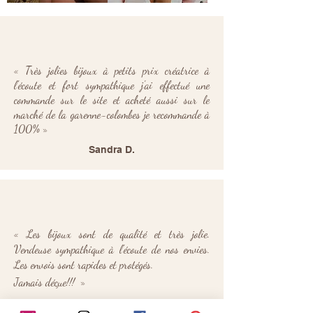
Bracelet
Collier
PERLA
FLEUR
Blanc
23
/
25
« Très jolies bijoux à petits prix créatrice à
l'écoute et fort sympathique j'ai effectué une
commande sur le site et acheté aussi sur le
marché de la garenne-colombes je recommande à
100% »
Sandra D.
« L
es bijoux sont de qualité et très jolie.
Vendeuse sympathique à l'écoute de nos envies.
Les envois sont rapides et protégés.
Jamais déçue!!!
»
Marine C.