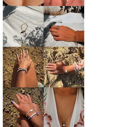
Collier
Collier
LAETITIA
VALOU
Bracelet
Bracelet
M&V
TOM&JULES
Bracelet
Bracelet
HEISHI
FLEUR
Blanc
Blanc