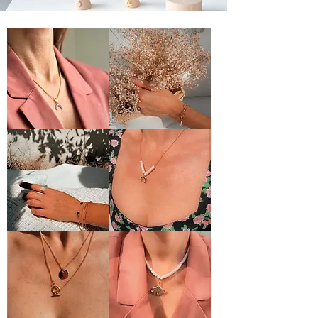
Collier
Bracelet
CELINE
TERESA
Jonc
Collier
DUO
LUCIA
STONE