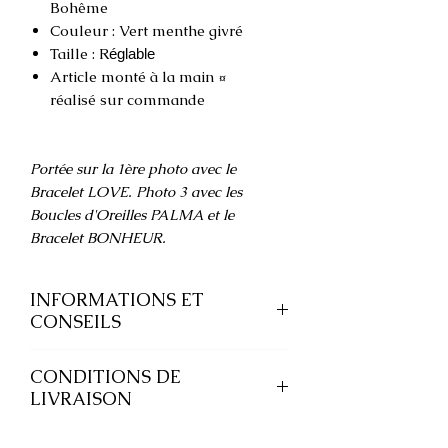
Bohême
Couleur : Vert menthe givré
Taille : R
églable
Article monté à la main ¤
réalisé sur commande
Portée sur la 1ère photo avec le
Bracelet LOVE. Photo 3 avec les
Boucles d'Oreilles PALMA et le
Bracelet BONHEUR.
INFORMATIONS ET
CONSEILS
Nos bijoux en
acier inoxydable
CONDITIONS DE
résistent à l'eau et ne noircissent pas.
LIVRAISON
Ce métal permet des bijoux
hypoallergéniques et résistants tout
Chaque bijou est emballé avec soin
en conservant brillance et éclat.