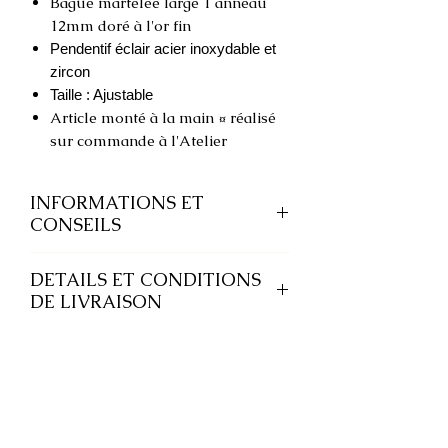
Bague martelée large 1 anneau
12mm doré à l'or fin
Pendentif éclair acier inoxydable et
zircon
Taille : Ajustable
Article monté à la main ¤ réalisé
sur commande à l'Atelier
INFORMATIONS ET
CONSEILS
Nos bijoux en acier inoxydable
DETAILS ET CONDITIONS
résistent à l'eau et ne noircissent pas.
DE LIVRAISON
Ce métal permet des bijoux
hypoallergéniques et résistants tout
Chaque bijou est emballé avec soin
en conservant brillance et éclat.
dans un petit pochon en organza
blanc enroulé d’un cordon or.
Certaines pièces de nos bijoux
peuvent être en laiton ou zamac
Les commandes sont expédiées, dans
dorés. Des matériaux utilisés en