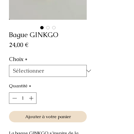
Bague GINKGO
Prix
24,00 €
Choix
*
Quantité
*
Ajouter à votre panier
La bague GINKGO s’inspire de la