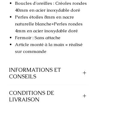
Boucles d'oreilles : Créoles rondes
40mm en acier inoxydable doré
Perles étoiles 8mm en nacre
naturelle blanche+Perles rondes
4mm en acier inoxydable doré
Fermoir : Sans attache
Article monté à la main ¤ réalisé
sur commande
INFORMATIONS ET
CONSEILS
Nos bijoux en
acier inoxydable
CONDITIONS DE
résistent à l'eau et ne noircissent pas.
LIVRAISON
Ce métal permet des bijoux
hypoallergéniques et résistants tout
Chaque bijou est emballé avec soin
en conservant brillance et éclat.
dans un petit pochon en organza
blanc enroulé d’un cordon or.
Tous les matériaux sont sans nickel,
ni plomb, ni cadmium.