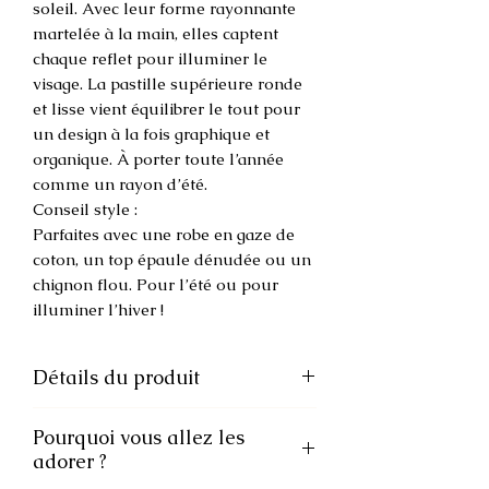
soleil. Avec leur forme rayonnante
martelée à la main, elles captent
chaque reflet pour illuminer le
visage. La pastille supérieure ronde
et lisse vient équilibrer le tout pour
un design à la fois graphique et
organique. À porter toute l’année
comme un rayon d’été.
Conseil style :
Parfaites avec une robe en gaze de
coton, un top épaule dénudée ou un
chignon flou. Pour l’été ou pour
illuminer l’hiver !
Détails du produit
•Matière : Acier inoxydable et doré à
Pourquoi vous allez les
l’or fin
adorer ?
•Design : Soleil stylisé martelé + clou