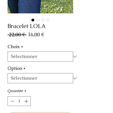
Bracelet LOLA
Prix
Prix
 22,00 € 
16,00 €
original
promotionnel
Choix
*
Option
*
Quantité
*