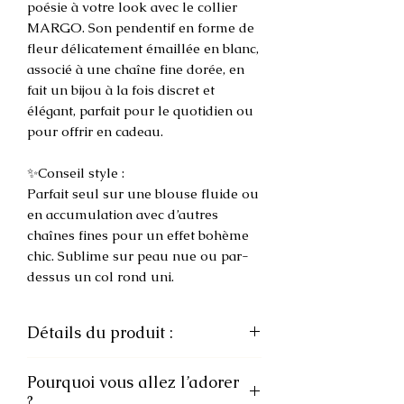
poésie à votre look avec le collier
MARGO. Son pendentif en forme de
fleur délicatement émaillée en blanc,
associé à une chaîne fine dorée, en
fait un bijou à la fois discret et
élégant, parfait pour le quotidien ou
pour offrir en cadeau.
✨Conseil style :
Parfait seul sur une blouse fluide ou
en accumulation avec d’autres
chaînes fines pour un effet bohème
chic. Sublime sur peau nue ou par-
dessus un col rond uni.
Détails du produit :
•Matière : Chaîne et pendentif en
Pourquoi vous allez l’adorer
acier inoxydable
?